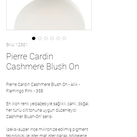
SKU: 12301
Pierre Cardin
Cashmere Blush On
Pierre Cardin Cashmere Blush On - Allık -
Flamingo Pink - 358
En ikon renk yelpazesiyle sağlıklı, canlı, doğal,
her türlü cilt tonuna uygun düzenleyici
Cashmer Blush-On” serisi.
İpeksi-süper ince mikronize edilmiş pigment
teknolojisi ile ister mat ister parlak gölgelerle