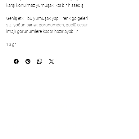
karşı konulmaz yumuşaklıkta bir hissediş.
Geniş etkili bu yumuşak yapılı renk gölgeleri
sizi yoğun parlak görünümden, güçlü cesur
imajlı görünümlere kadar hazırlayabilir.
13 gr
Communication
Çarşıbaşı Cosmetics Textile Ltd. Co. –
Headquarters
Şerifali Neighborhood, Kule Street, No:
19/1