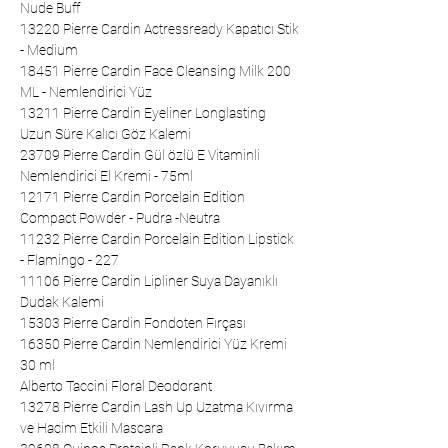
Nude Buff
13220 Pierre Cardin Actressready Kapatıcı Stik
- Medium
18451 Pierre Cardin Face Cleansing Milk 200
ML - Nemlendirici Yüz
13211 Pierre Cardin Eyeliner Longlasting
Uzun Süre Kalıcı Göz Kalemi
23709 Pierre Cardin Gül özlü E Vitaminli
Nemlendirici El Kremi - 75ml
12171 Pierre Cardin Porcelain Edition
Compact Powder - Pudra -Neutra
11232 Pierre Cardin Porcelain Edition Lipstick
- Flamingo - 227
11106 Pierre Cardin Lipliner Suya Dayanıklı
Dudak Kalemi
15303 Pierre Cardin Fondoten Fırçası
16350 Pierre Cardin Nemlendirici Yüz Kremi
30 ml
Alberto Taccini Floral Deodorant
13278 Pierre Cardin Lash Up Uzatma Kıvırma
ve Hacim Etkili Mascara