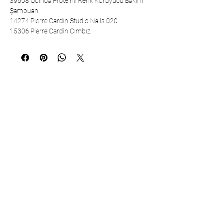
39608 Quinoa Proteinli Renk Koruyucu Bakım
Şampuanı
14274 Pierre Cardin Studio Nails 020
15306 Pierre Cardin Cımbız
Communication
Çarşıbaşı Cosmetics Textile Ltd. Co. –
Headquarters
Şerifali Neighborhood, Kule Street, No:
19/1
34775 Ümraniye – Istanbul / Türkiye
Tel:
+90 216 499 96 96
Telephone (Export):
+90 530 498 63 08