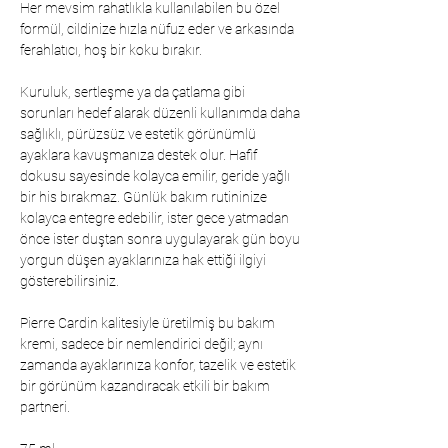
Her mevsim rahatlıkla kullanılabilen bu özel
formül, cildinize hızla nüfuz eder ve arkasında
ferahlatıcı, hoş bir koku bırakır.
Kuruluk, sertleşme ya da çatlama gibi
sorunları hedef alarak düzenli kullanımda daha
sağlıklı, pürüzsüz ve estetik görünümlü
ayaklara kavuşmanıza destek olur. Hafif
dokusu sayesinde kolayca emilir, geride yağlı
bir his bırakmaz. Günlük bakım rutininize
kolayca entegre edebilir, ister gece yatmadan
önce ister duştan sonra uygulayarak gün boyu
yorgun düşen ayaklarınıza hak ettiği ilgiyi
gösterebilirsiniz.
Pierre Cardin kalitesiyle üretilmiş bu bakım
kremi, sadece bir nemlendirici değil; aynı
zamanda ayaklarınıza konfor, tazelik ve estetik
bir görünüm kazandıracak etkili bir bakım
partneri.