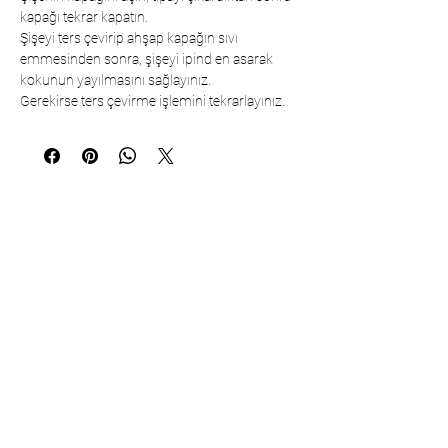
kapağı tekrar kapatın.
Şişeyi ters çevirip ahşap kapağın sıvı
emmesinden sonra, şişeyi ipind en asarak
kokunun yayılmasını sağlayınız.
Gerekirse ters çevirme işlemini tekrarlayınız.
Communication
Çarşıbaşı Cosmetics Textile Ltd. Co. –
Headquarters
Şerifali Neighborhood, Kule Street, No:
19/1
34775 Ümraniye – Istanbul / Türkiye
Tel:
+90 216 499 96 96