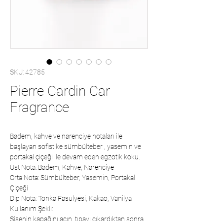
SKU: 42785
Pierre Cardin Car
Fragrance
Badem, kahve ve narenciye notaları ile
başlayan sofistike sümbülteber , yasemin ve
portakal çiçeği ile devam eden egzotik koku.
Üst Nota: Badem, Kahve, Narenciye
Orta Nota: Sümbülteber, Yasemin, Portakal
Çiçeği
Dip Nota: Tonka Fasulyesi, Kakao, Vanilya
Kullanım Şekli:
Şişenin kapağını açın, tıpayı çıkardıktan sonra