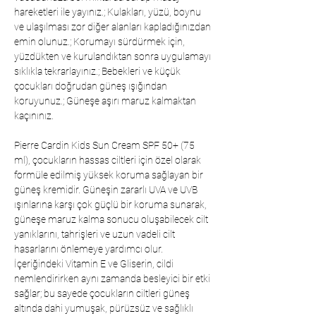
hareketleri ile yayınız.; Kulakları, yüzü, boynu
ve ulaşılması zor diğer alanları kapladığınızdan
emin olunuz.; Korumayı sürdürmek için,
yüzdükten ve kurulandıktan sonra uygulamayı
sıklıkla tekrarlayınız.; Bebekleri ve küçük
çocukları doğrudan güneş ışığından
koruyunuz.; Güneşe aşırı maruz kalmaktan
kaçınınız.
Pierre Cardin Kids Sun Cream SPF 50+ (75
ml), çocukların hassas ciltleri için özel olarak
formüle edilmiş yüksek koruma sağlayan bir
güneş kremidir. Güneşin zararlı UVA ve UVB
ışınlarına karşı çok güçlü bir koruma sunarak,
güneşe maruz kalma sonucu oluşabilecek cilt
yanıklarını, tahrişleri ve uzun vadeli cilt
hasarlarını önlemeye yardımcı olur.
İçeriğindeki Vitamin E ve Gliserin, cildi
nemlendirirken aynı zamanda besleyici bir etki
sağlar; bu sayede çocukların ciltleri güneş
altında dahi yumuşak, pürüzsüz ve sağlıklı