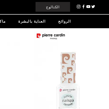
الكتالوج
الروائح
العناية بالبشرة
ماك