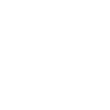
اعي
تواصل
شركة تشارشيباشي لمستحضرات التجميل
والمنسوجات المحدودة - المقر الرئيسي
حي شريفالي، شارع كولي، رقم: 19/1
34775 عمرانية – اسطنبول / تركيا
الهاتف: +90 216 499 96 96
رقم الهاتف (للتصدير): +90 530 498 63 08
البريد الإلكتروني:
contact@pierrecardincosmetic.com