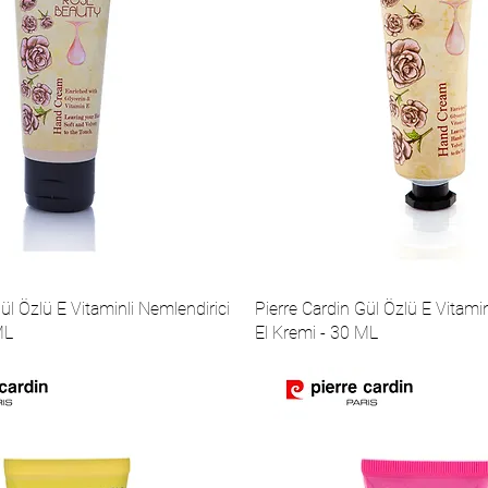
ül Özlü E Vitaminli Nemlendirici
Pierre Cardin Gül Özlü E Vitamin
ML
El Kremi - 30 ML