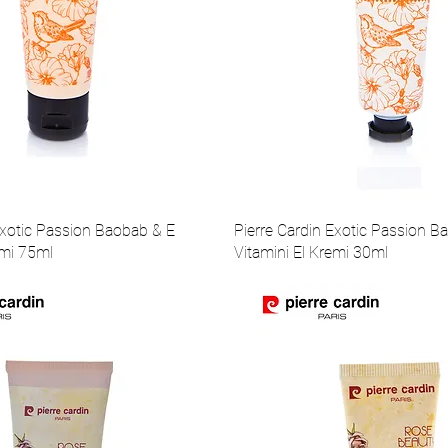
Exotic Passion Baobab & E
Pierre Cardin Exotic Passion B
emi 75ml
Vitamini El Kremi 30ml