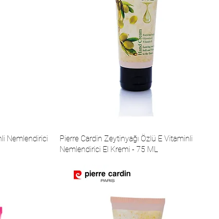
li Nemlendirici
Pierre Cardin Zeytinyağı Özlü E Vitaminli
Nemlendirici El Kremi - 75 ML