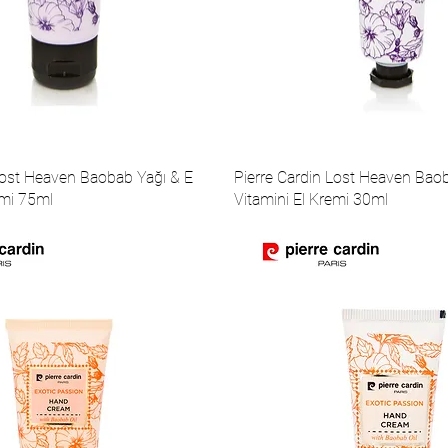
Lost Heaven Baobab Yağı & E
Pierre Cardin Lost Heaven Bao
emi 75ml
Vitamini El Kremi 30ml