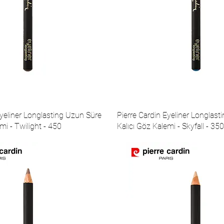
Eyeliner Longlasting Uzun Süre
Pierre Cardin Eyeliner Longlas
mi - Twilight - 450
Kalıcı Göz Kalemi - Skyfall - 350