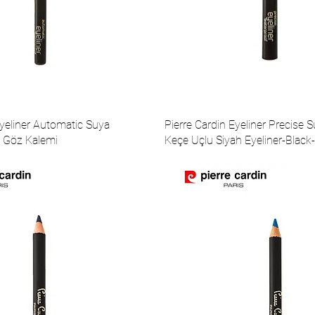
Eyeliner Automatic Suya
Pierre Cardin Eyeliner Precise S
h Göz Kalemi
Keçe Uçlu Siyah Eyeliner-Black