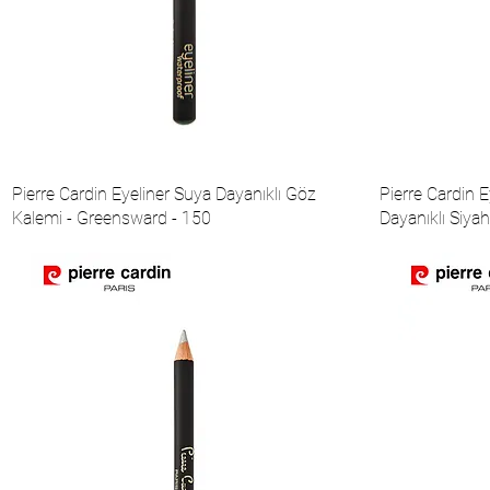
Pierre Cardin Eyeliner Suya Dayanıklı Göz
Pierre Cardin 
Kalemi - Greensward - 150
Dayanıklı Siya