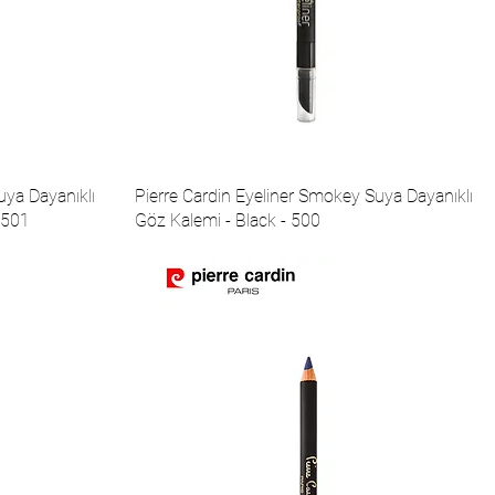
uya Dayanıklı
Pierre Cardin Eyeliner Smokey Suya Dayanıklı
-501
Göz Kalemi - Black - 500