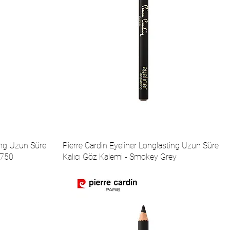
ting Uzun Süre
Pierre Cardin Eyeliner Longlasting Uzun Süre
 750
Kalıcı Göz Kalemi - Smokey Grey