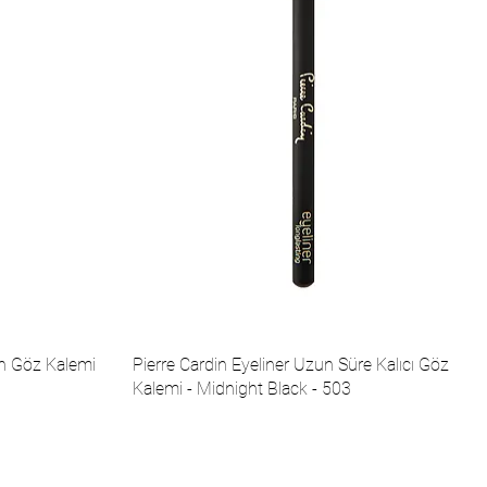
ah Göz Kalemi
Pierre Cardin Eyeliner Uzun Süre Kalıcı Göz
Kalemi - Midnight Black - 503