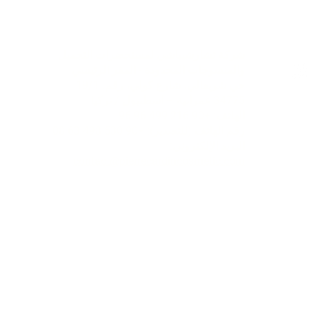
اعي
تواصل
شركة تشارشيباشي لمستحضرات التجميل
والمنسوجات المحدودة - المقر الرئيسي
حي شريفالي، شارع كولي، رقم: 19/1
34775 عمرانية – اسطنبول / تركيا
الهاتف: +90 216 499 96 96
رقم الهاتف (للتصدير): +90 530 498 63 08
البريد الإلكتروني:
contact@pierrecardincosmetic.com