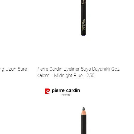
ting Uzun Süre
Pierre Cardin Eyeliner Suya Dayanıklı Göz
Kalemi - Midnight Blue - 250