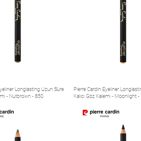
Eyeliner Longlasting Uzun Süre
Pierre Cardin Eyeliner Longlas
emi - Nutbrown - 850
Kalıcı Göz Kalemi - Moonlight -