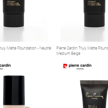
Truly Matte Foundation - Neutral
Pierre Cardin Truly Matte Found
Medium Beıge