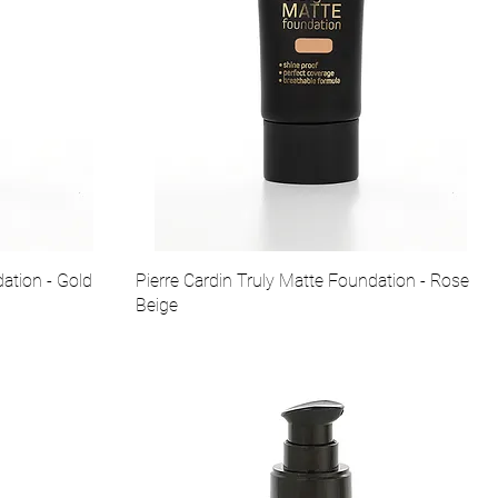
dation - Gold
Pierre Cardin Truly Matte Foundation - Rose
Beige