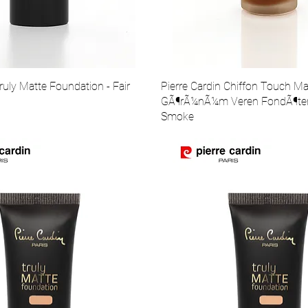
ruly Matte Foundation - Fair
Pierre Cardin Chiffon Touch Ma
GÃ¶rÃ¼nÃ¼m Veren FondÃ¶ten
Smoke