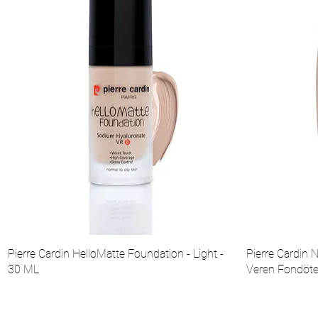
Pierre Cardin HelloMatte Foundation - Light -
Pierre Cardin
30 ML
Veren Fondöte