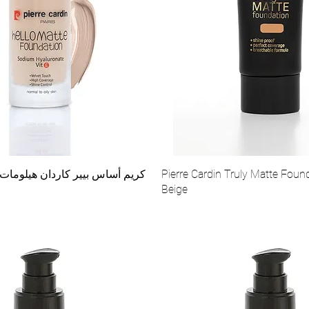
Pierre Cardin Truly Matte Foun
Beige