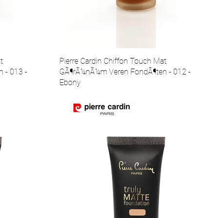
t
Pierre Cardin Chiffon Touch Mat
 - 013 -
GÃ¶rÃ¼nÃ¼m Veren FondÃ¶ten - 012 -
Ebony