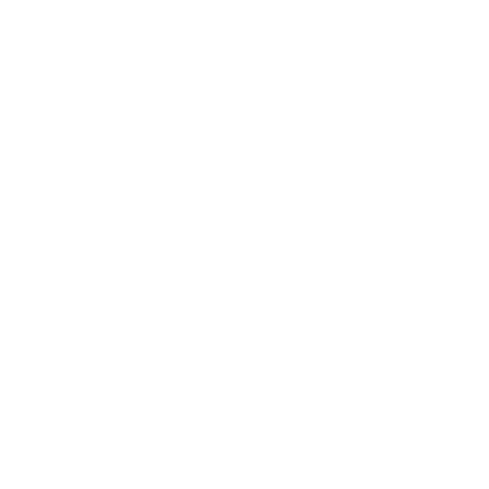
اعي
تواصل
شركة تشارشيباشي لمستحضرات التجميل
والمنسوجات المحدودة - المقر الرئيسي
حي شريفالي، شارع كولي، رقم: 19/1
34775 عمرانية – اسطنبول / تركيا
الهاتف: +90 216 499 96 96
رقم الهاتف (للتصدير): +90 530 498 63 08
البريد الإلكتروني:
contact@pierrecardincosmetic.com