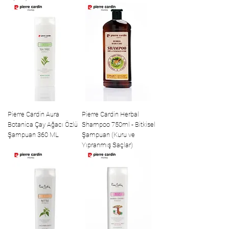
Pierre Cardin Aura
Pierre Cardin Herbal
Botanica Çay Ağacı Özlü
Shampoo 750ml - Bitkisel
Şampuan 360 ML
Şampuan (Kuru ve
Yıpranmış Saçlar)