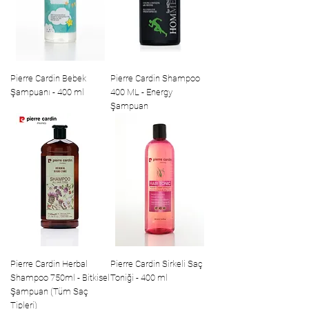
Pierre Cardin Bebek
Pierre Cardin Shampoo
Şampuanı - 400 ml
400 ML - Energy
Şampuan
Pierre Cardin Herbal
Pierre Cardin Sirkeli Saç
Shampoo 750ml - Bitkisel
Toniği - 400 ml
Şampuan (Tüm Saç
Tipleri)