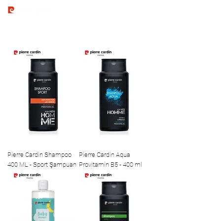
Pierre Cardin Shampoo
Pierre Cardin Aqua
400 ML - Sport Şampuan
Provitamin B5 - 400 ml