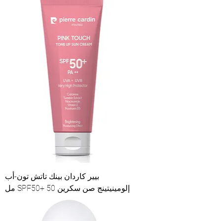
بيير كاردان بينك تاتش تون-أب
إلومينيتينج صن سكرين SPF50+ 50 مل