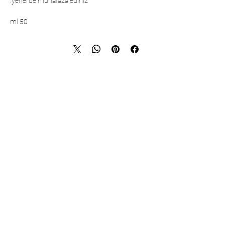
yerlerde muhafaza ediniz.
50 ml
تواصل
شركة تشارشيباشي لمستحضرات التجميل
والمنسوجات المحدودة - المقر الرئيسي
حي شريفالي، شارع كولي، رقم: 19/1
34775 عمرانية – اسطنبول / تركيا
الهاتف:
+90 216 499 96 96
رقم الهاتف (للتصدير):
+90 530 498 63 08
البريد الإلكتروني:
contact@pierrecardincosmetic.com
معلومات عنا