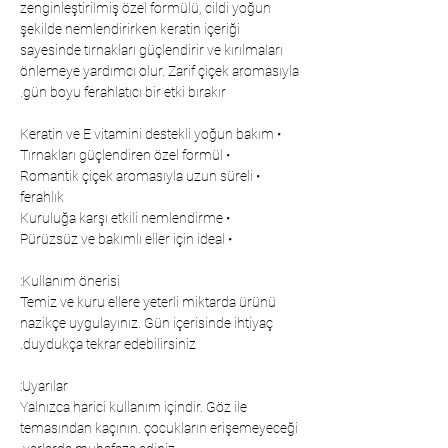
zenginleştirilmiş özel formülü, cildi yoğun
şekilde nemlendirirken keratin içeriği
sayesinde tırnakları güçlendirir ve kırılmaları
önlemeye yardımcı olur. Zarif çiçek aromasıyla
gün boyu ferahlatıcı bir etki bırakır.
• Keratin ve E vitamini destekli yoğun bakım
• Tırnakları güçlendiren özel formül
• Romantik çiçek aromasıyla uzun süreli
ferahlık
• Kuruluğa karşı etkili nemlendirme
• Pürüzsüz ve bakımlı eller için ideal
Kullanım önerisi:
Temiz ve kuru ellere yeterli miktarda ürünü
nazikçe uygulayınız. Gün içerisinde ihtiyaç
duydukça tekrar edebilirsiniz.
Uyarılar:
Yalnızca harici kullanım içindir. Göz ile
temasından kaçının. çocukların erişemeyeceği