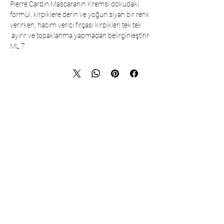
Pierre Cardin Mascaranın Kremsi dokudaki
formül, kirpiklere derin ve yoğun siyah bir renk
verirken, hacim verici fırçası kirpikleri tek tek
ayırır ve topaklanma yapmadan belirginleştirir.
7 ML
تواصل
شركة تشارشيباشي لمستحضرات التجميل
والمنسوجات المحدودة - المقر الرئيسي
حي شريفالي، شارع كولي، رقم: 19/1
34775 عمرانية – اسطنبول / تركيا
الهاتف:
+90 216 499 96 96
رقم الهاتف (للتصدير):
+90 530 498 63 08
البريد الإلكتروني:
contact@pierrecardincosmetic.com