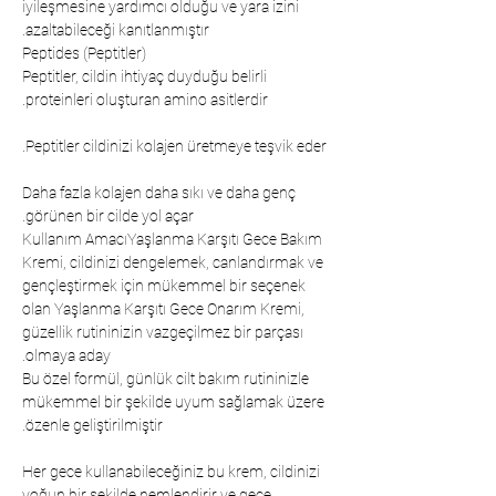
iyileşmesine yardımcı olduğu ve yara izini
azaltabileceği kanıtlanmıştır.
   Peptides (Peptitler)
Peptitler, cildin ihtiyaç duyduğu belirli
proteinleri oluşturan amino asitlerdir.
Peptitler cildinizi kolajen üretmeye teşvik eder.
Daha fazla kolajen daha sıkı ve daha genç
görünen bir cilde yol açar.
Kullanım AmacıYaşlanma Karşıtı Gece Bakım 
Kremi, cildinizi dengelemek, canlandırmak ve 
gençleştirmek için mükemmel bir seçenek 
olan Yaşlanma Karşıtı Gece Onarım Kremi, 
güzellik rutininizin vazgeçilmez bir parçası 
olmaya aday.
Bu özel formül, günlük cilt bakım rutininizle
mükemmel bir şekilde uyum sağlamak üzere
özenle geliştirilmiştir.
Her gece kullanabileceğiniz bu krem, cildinizi
yoğun bir şekilde nemlendirir ve gece