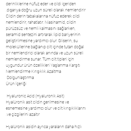
derinliklerine nüfuz eder ve cildi içeriden
dışarıya doğru uzun süreli olarak nemlendirir.
Cildin derin tabakalarına nüfuz ederek cildi 
nemlendirir, rahatlatır. Niasinamid, cildin 
pürüzsüz ve nemli kalmasını sağlarken, 
seramid sentezini artırarak lipid bariyerinin 
geliştirilmesine yardımcı olur. Gliserin, su 
moleküllerine bağlanıp cilt içinde tutan doğal 
bir nemlendirici olarak anında ve uzun süreli 
nemlendirme sunar. Tüm cilt tipleri için 
uygundur.ürün özellikleri Yaşlanma Karşıtı 
Nemlendirme Kırışıklık Azaltma 
Dolgunlaştırma 
Ürün İçeriği
  Hyaluronic Acid (Hyaluronik Asit) 
Hyalüronik asit cildin gerilmesine ve
esnemesine yardımcı olur ve cilt kırışıklıklarını
ve çizgilerini azaltır.
Hyalüronik asidin ayrıca yaraların daha hızlı