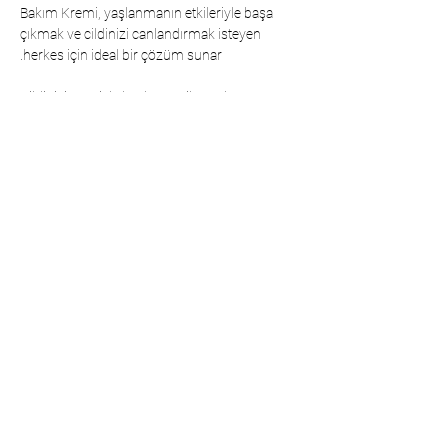
Bakım Kremi, yaşlanmanın etkileriyle başa
çıkmak ve cildinizi canlandırmak isteyen
herkes için ideal bir çözüm sunar.
Cildinizi sevgiyle besler, yeniler ve her gün
daha güzel ve sağlıklı bir görünüme
kavuşturur.
Kullanım Talimatı/Uyarılar
  Günlük kullanıma uygundur. Temiz yüzünüze 
ve boynunuza uygulayabilirsiniz. Emilene 
kadar dairesel hareketlerle nazikçe masaj 
yapın. Lütfen yaralı cilt üzerinde kullanmaktan 
kaçının. Bu ürünü kullanırken gözlerinizden 
uzak tutunuz. Temas varsa, güvenliğiniz için 
derhal su ile durulayın.