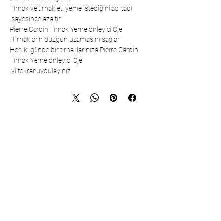
Tırnak ve tırnak eti yeme istediğini acı tadı
sayesinde azaltır.
Pierre Cardin Tırnak Yeme önleyici Oje
Tırnakların düzgün uzamasını sağlar.
Her iki günde bir tırnaklarınıza Pierre Cardin
Tırnak Yeme önleyici Oje
yi tekrar uygulayınız.
تواصل
شركة تشارشيباشي لمستحضرات التجميل
والمنسوجات المحدودة - المقر الرئيسي
حي شريفالي، شارع كولي، رقم: 19/1
34775 عمرانية – اسطنبول / تركيا
الهاتف:
+90 216 499 96 96