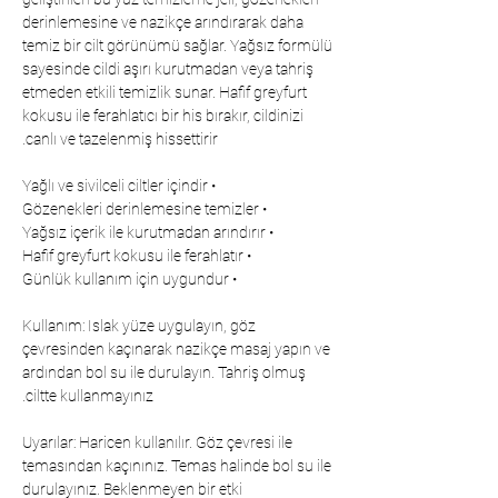
derinlemesine ve nazikçe arındırarak daha
temiz bir cilt görünümü sağlar. Yağsız formülü
sayesinde cildi aşırı kurutmadan veya tahriş
etmeden etkili temizlik sunar. Hafif greyfurt
kokusu ile ferahlatıcı bir his bırakır, cildinizi
canlı ve tazelenmiş hissettirir.
• Yağlı ve sivilceli ciltler içindir
• Gözenekleri derinlemesine temizler
• Yağsız içerik ile kurutmadan arındırır
• Hafif greyfurt kokusu ile ferahlatır
• Günlük kullanım için uygundur
Kullanım: Islak yüze uygulayın, göz
çevresinden kaçınarak nazikçe masaj yapın ve
ardından bol su ile durulayın. Tahriş olmuş
ciltte kullanmayınız.
Uyarılar: Haricen kullanılır. Göz çevresi ile
temasından kaçınınız. Temas halinde bol su ile
durulayınız. Beklenmeyen bir etki