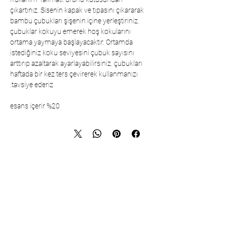
çıkartınız. Sisenin kapak ve tıpasını çıkararak
bambu çubukları şişenin içine yerleştiriniz.
çubuklar kokuyu emerek hoş kokularını
ortama yaymaya başlayacaktır. Ortamda
istediğiniz koku seviyesini çubuk sayısını
arttırıp azaltarak ayarlayabilirsiniz. çubukları
haftada bir kez ters çevirerek kullanmanızı
tavsiye ederiz.
%20 esans içerir
تواصل
شركة تشارشيباشي لمستحضرات التجميل
والمنسوجات المحدودة - المقر الرئيسي