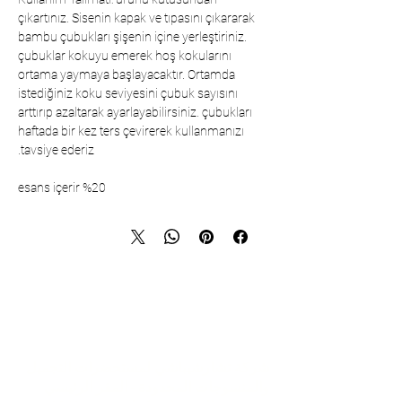
çıkartınız. Sisenin kapak ve tıpasını çıkararak
bambu çubukları şişenin içine yerleştiriniz.
çubuklar kokuyu emerek hoş kokularını
ortama yaymaya başlayacaktır. Ortamda
istediğiniz koku seviyesini çubuk sayısını
arttırıp azaltarak ayarlayabilirsiniz. çubukları
haftada bir kez ters çevirerek kullanmanızı
tavsiye ederiz.
%20 esans içerir
تواصل
شركة تشارشيباشي لمستحضرات التجميل
والمنسوجات المحدودة - المقر الرئيسي