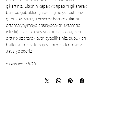
çıkartınız. Sisenin kapak ve tıpasını çıkararak
bambu çubukları şişenin içine yerleştiriniz.
çubuklar kokuyu emerek hoş kokularını
ortama yaymaya başlayacaktır. Ortamda
istediğiniz koku seviyesini çubuk sayısını
arttırıp azaltarak ayarlayabilirsiniz. çubukları
haftada bir kez ters çevirerek kullanmanızı
tavsiye ederiz.
%20 esans içerir
تواصل
شركة تشارشيباشي لمستحضرات التجميل
والمنسوجات المحدودة - المقر الرئيسي