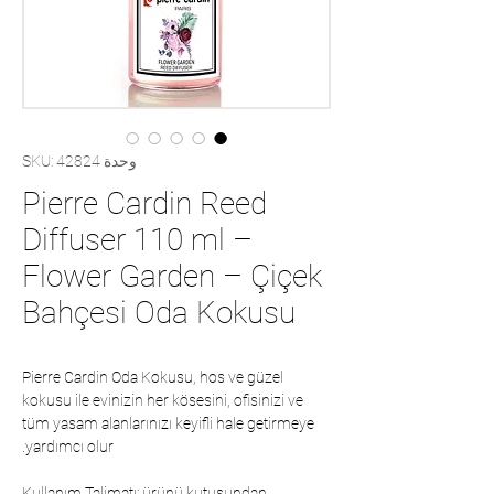
وحدة SKU: 42824
Pierre Cardin Reed
Diffuser 110 ml –
Flower Garden – Çiçek
Bahçesi Oda Kokusu
Pierre Cardin Oda Kokusu, hos ve güzel
kokusu ile evinizin her kösesini, ofisinizi ve
tüm yasam alanlarınızı keyifli hale getirmeye
yardımcı olur.
Kullanım Talimatı: ürünü kutusundan