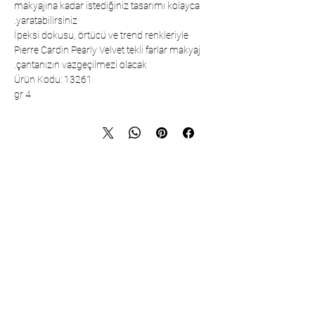
makyajına kadar istediğiniz tasarımı kolayca
yaratabilirsiniz.
İpeksi dokusu, örtücü ve trend renkleriyle
Pierre Cardin Pearly Velvet tekli farlar makyaj
çantanızın vazgeçilmezi olacak.
Ürün Kodu: 13261
4 gr
تواصل
شركة تشارشيباشي لمستحضرات التجميل
والمنسوجات المحدودة - المقر الرئيسي
حي شريفالي، شارع كولي، رقم: 19/1
34775 عمرانية – اسطنبول / تركيا
+90 216 499 96 96
الهاتف:
+90 530 498 63 08
رقم الهاتف (للتصدير):