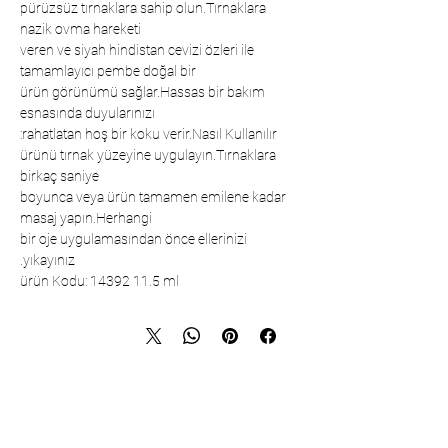
pürüzsüz tırnaklara sahip olun.Tırnaklara
nazik ovma hareketi
veren ve siyah hindistan cevizi özleri ile
tamamlayıcı pembe doğal bir
ürün görünümü sağlar.Hassas bir bakım
esnasında duyularınızı
rahatlatan hoş bir koku verir.Nasıl Kullanılır:
ürünü tırnak yüzeyine uygulayın.Tırnaklara
birkaç saniye
boyunca veya ürün tamamen emilene kadar
masaj yapın.Herhangi
bir oje uygulamasından önce ellerinizi
yıkayınız.
ürün Kodu: 14392 11.5 ml
تواصل