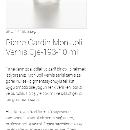
وحدة SKU: 14456
Pierre Cardin Mon Joli
Vernis Oje-193-10 ml
Tırnaklarınızda iddialı ve zarif bir etki bırakmak
istiyorsanız, Mon Joli Vernis serisi tam size
göre! Yüksek pigmentasyonuyla tek kat
uygulamada bile yoğun renk verirken, parlak
ve pürüzsüz bitişiyle bakımlı ve dikkat çekici
bir görünüm sunar.
Hızlı kuruyan özel formülü sayesinde
zamandan tasarruf etmenizi sağlarken,
profesyonel tasarımlı fırçası sayesinde kolay