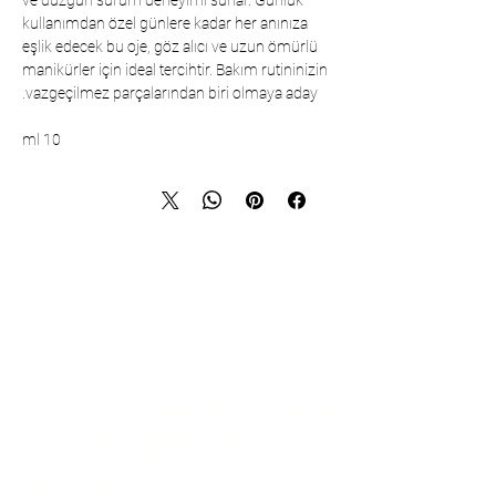
ve düzgün sürüm deneyimi sunar. Günlük
kullanımdan özel günlere kadar her anınıza
eşlik edecek bu oje, göz alıcı ve uzun ömürlü
manikürler için ideal tercihtir. Bakım rutininizin
vazgeçilmez parçalarından biri olmaya aday.
10 ml
تواصل
شركة تشارشيباشي لمستحضرات التجميل
والمنسوجات المحدودة - المقر الرئيسي
حي شريفالي، شارع كولي، رقم: 19/1
34775 عمرانية – اسطنبول / تركيا
الهاتف:
+90 216 499 96 96
رقم الهاتف (للتصدير):
+90 530 498 63 08