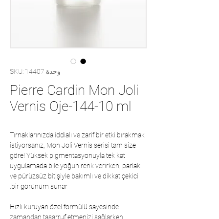
وحدة SKU: 14407
Pierre Cardin Mon Joli
Vernis Oje-144-10 ml
Tırnaklarınızda iddialı ve zarif bir etki bırakmak
istiyorsanız, Mon Joli Vernis serisi tam size
göre! Yüksek pigmentasyonuyla tek kat
uygulamada bile yoğun renk verirken, parlak
ve pürüzsüz bitişiyle bakımlı ve dikkat çekici
bir görünüm sunar.
Hızlı kuruyan özel formülü sayesinde
zamandan tasarruf etmenizi sağlarken,