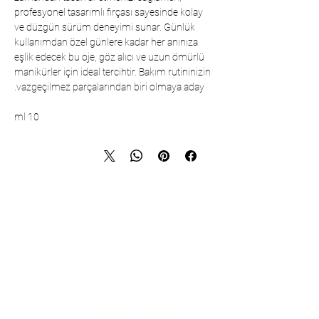
profesyonel tasarımlı fırçası sayesinde kolay
ve düzgün sürüm deneyimi sunar. Günlük
kullanımdan özel günlere kadar her anınıza
eşlik edecek bu oje, göz alıcı ve uzun ömürlü
manikürler için ideal tercihtir. Bakım rutininizin
vazgeçilmez parçalarından biri olmaya aday.
10 ml
تواصل
شركة تشارشيباشي لمستحضرات التجميل
والمنسوجات المحدودة - المقر الرئيسي
حي شريفالي، شارع كولي، رقم: 19/1
34775 عمرانية – اسطنبول / تركيا