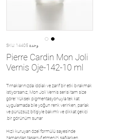
وحدة SKU: 14405
Pierre Cardin Mon Joli
Vernis Oje-142-10 ml
Tırnaklarınızda iddialı ve zarif bir etki bırakmak
istiyorsanız, Mon Joli Vernis serisi tam size
göre! Yüksek pigmentasyonuyla tek kat
uygulamada bile yoğun renk verirken, parlak
ve pürüzsüz bitişiyle bakımlı ve dikkat çekici
bir görünüm sunar.
Hızlı kuruyan özel formülü sayesinde
zamandan tasarruf etmenizi sağlarken,