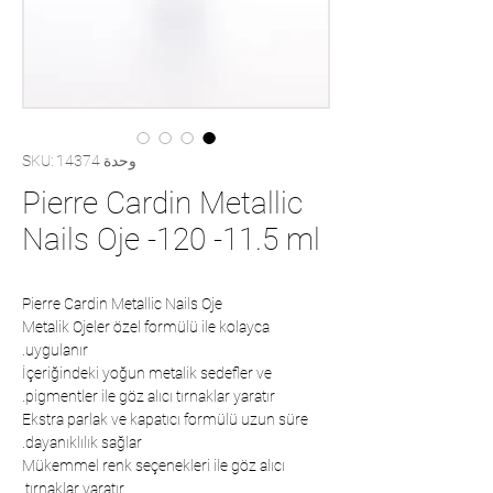
وحدة SKU: 14374
Pierre Cardin Metallic
Nails Oje -120 -11.5 ml
Pierre Cardin Metallic Nails Oje
Metalik Ojeler özel formülü ile kolayca
uygulanır.
İçeriğindeki yoğun metalik sedefler ve
pigmentler ile göz alıcı tırnaklar yaratır.
Ekstra parlak ve kapatıcı formülü uzun süre
dayanıklılık sağlar.
Mükemmel renk seçenekleri ile göz alıcı
tırnaklar yaratır.