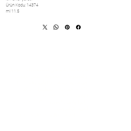
Ürün Kodu: 14374
11.5 ml
تواصل
شركة تشارشيباشي لمستحضرات التجميل
والمنسوجات المحدودة - المقر الرئيسي
حي شريفالي، شارع كولي، رقم: 19/1
34775 عمرانية – اسطنبول / تركيا
الهاتف:
+90 216 499 96 96
رقم الهاتف (للتصدير):
+90 530 498 63 08
البريد الإلكتروني:
contact@pierrecardincosmetic.com
معلومات عنا