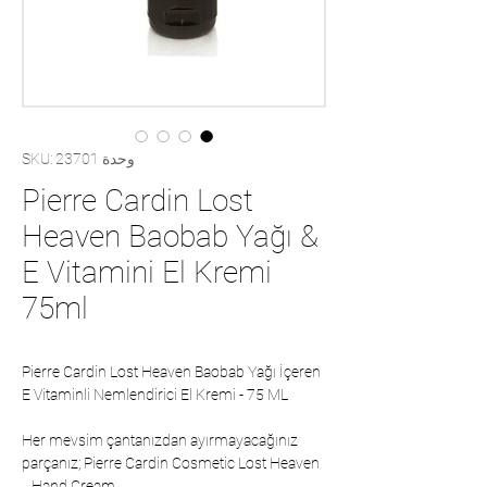
وحدة SKU: 23701
Pierre Cardin Lost
Heaven Baobab Yağı &
E Vitamini El Kremi
75ml
Pierre Cardin Lost Heaven Baobab Yağı İçeren
E Vitaminli Nemlendirici El Kremi - 75 ML
Her mevsim çantanızdan ayırmayacağınız
parçanız; Pierre Cardin Cosmetic Lost Heaven
Hand Cream...