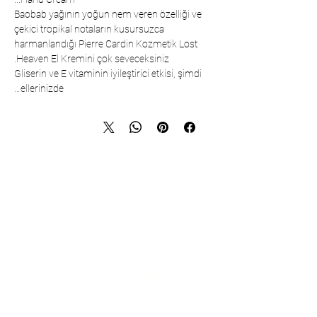
Baobab yağının yoğun nem veren özelliği ve
çekici tropikal notaların kusursuzca
harmanlandığı Pierre Cardin Kozmetik Lost
Heaven El Kremini çok seveceksiniz.
Gliserin ve E vitaminin iyileştirici etkisi, şimdi
ellerinizde…
تواصل
شركة تشارشيباشي لمستحضرات التجميل
والمنسوجات المحدودة - المقر الرئيسي
حي شريفالي، شارع كولي، رقم: 19/1
34775 عمرانية – اسطنبول / تركيا
الهاتف:
+90 216 499 96 96
رقم الهاتف (للتصدير):
+90 530 498 63 08