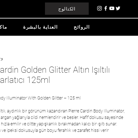
الكتالوج
الروائح
العناية بالبشرة
ماك
وحدة 
ardin Golden Glitter Altın Işıltılı
arlatıcı 125ml
ody Illuminator With Golden Glitter – 125 ml
ışıltılı, aydınlık bir görünüm kazandıran Pierre Cardin Body Illuminator,
gan yağlarıyla cildi nemlendirir ve besler. Hafif dokusu sayesinde
hızla emilir ve ciltte yapışkanlık bırakmadan kalıcı bir ışıltı sunar.
ve ipeksi dokusuyla gün boyu ferahlık ve zarafet hissi verir.