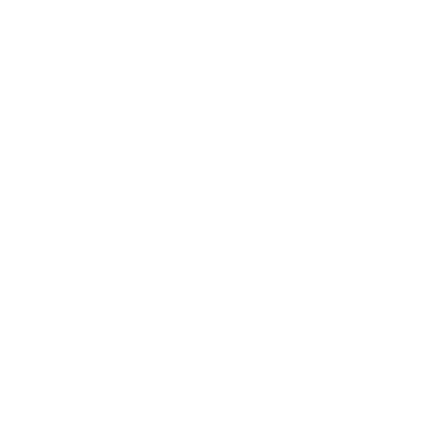
شركة تشارشيباشي لمستحضرات التجميل
والمنسوجات المحدودة - المقر الرئيسي
حي شريفالي، شارع كولي، رقم: 19/1
34775 عمرانية – اسطنبول / تركيا
الهاتف: +90 216 499 96 96
رقم الهاتف (للتصدير): +90 530 498 63 08
البريد الإلكتروني:
contact@pierrecardincosmetic.com