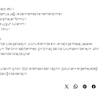
• Altın ışıltılı aydınlatıcı etki
• Argan ve makadamya yağı ile derinlemesine nemlendirme
• Hızla emilen, yapışmayan formül
• Tüm cilt tiplerine uygun kullanım
• Egzotik ve kalıcı koku
i:
e iyice çalkalayın. ürünü ellerinize alın ve nazikçe masaj yaparak
yın. Parıltının sabitlenmesi için birkaç dakika kurumasını bekleyin. Altın
rasında kolayca çıkar.
 kullanım içindir. Göz ile temasından kaçının. çocukların erişemeyeceği
ıcaklığında saklayın.