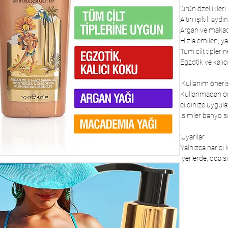
ürün özellikleri:
Kullanım öneris
Kullanmadan önc
cildinize uygula
simler banyo sı
Uyarılar:
Yalnızca harici
yerlerde, oda s