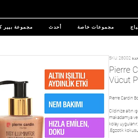
ياج
مجموعات خاصة
أحدث
مجموعة بيير ك
SKU: 28002
Pierre C
Vücut P
Pierre Cardin B
Cildinize altın 
makadamya ve ar
kolay uygulanır, 
Egzotik kokusu 