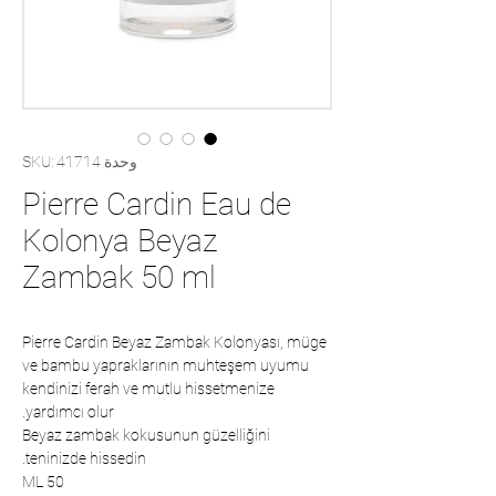
وحدة SKU: 41714
Pierre Cardin Eau de
Kolonya Beyaz
Zambak 50 ml
Pierre Cardin Beyaz Zambak Kolonyası, müge
ve bambu yapraklarının muhteşem uyumu
kendinizi ferah ve mutlu hissetmenize
yardımcı olur.
Beyaz zambak kokusunun güzelliğini
teninizde hissedin.
50 ML