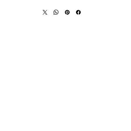
تواصل
شركة تشارشيباشي لمستحضرات التجميل
والمنسوجات المحدودة - المقر الرئيسي
حي شريفالي، شارع كولي، رقم: 19/1
34775 عمرانية – اسطنبول / تركيا
الهاتف:
+90 216 499 96 96
رقم الهاتف (للتصدير):
+90 530 498 63 08
البريد الإلكتروني:
contact@pierrecardincosmetic.com
معلومات عنا
مؤسسي
الكتالوج