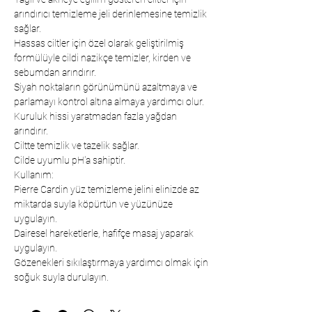
arındırıcı temizleme jeli derinlemesine temizlik
sağlar.
Hassas ciltler için özel olarak geliştirilmiş
formülüyle cildi nazikçe temizler, kirden ve
sebumdan arındırır.
Siyah noktaların görünümünü azaltmaya ve
parlamayı kontrol altına almaya yardımcı olur.
Kuruluk hissi yaratmadan fazla yağdan
arındırır.
Ciltte temizlik ve tazelik sağlar.
Cilde uyumlu pH'a sahiptir.
Kullanım:
Pierre Cardin yüz temizleme jelini elinizde az
miktarda suyla köpürtün ve yüzünüze
uygulayın.
Dairesel hareketlerle, hafifçe masaj yaparak
uygulayın.
Gözenekleri sıkılaştırmaya yardımcı olmak için
soğuk suyla durulayın.