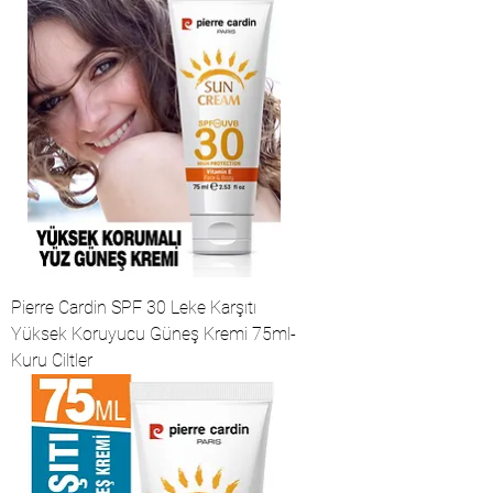
Pierre Cardin SPF 30 Leke Karşıtı
Yüksek Koruyucu Güneş Kremi 75ml-
Kuru Ciltler