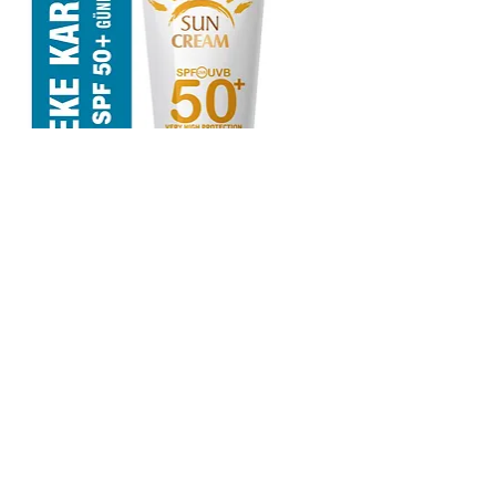
Pierre Cardin SPF 50 Leke Karşıtı
Yüksek Koruyucu Güneş Kremi 75ml-
Kuru Ciltler