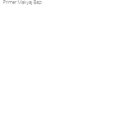
Primer Makyaj Bazı
İletişim
Çarşıbaşı Kozmetik Tekstil Ltd. Şti. –
Headquarter
Şerifali Mahallesi Kule Sk. No:19/1
34775 Ümraniye – İstanbul / TÜRKİYE
Tel:
+90 216 499 96 96
Tel (İhracat/Export):
+90 530 498 63 08
E-mail:
contact@pierrecardincosmetic.com
Hakkımızda
Kurumsal