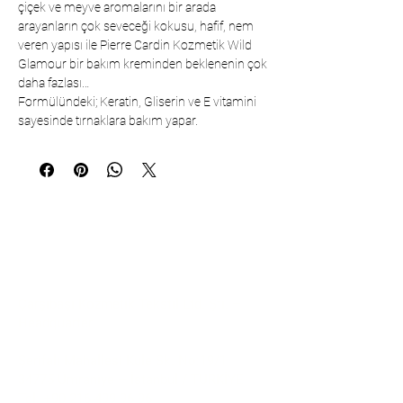
çiçek ve meyve aromalarını bir arada
arayanların çok seveceği kokusu, hafif, nem
veren yapısı ile Pierre Cardin Kozmetik Wild
Glamour bir bakım kreminden beklenenin çok
daha fazlası…
Formülündeki; Keratin, Gliserin ve E vitamini
sayesinde tırnaklara bakım yapar.
İletişim
Çarşıbaşı Kozmetik Tekstil Ltd. Şti. –
Headquarter
Şerifali Mahallesi Kule Sk. No:19/1
34775 Ümraniye – İstanbul / TÜRKİYE
Tel:
+90 216 499 96 96