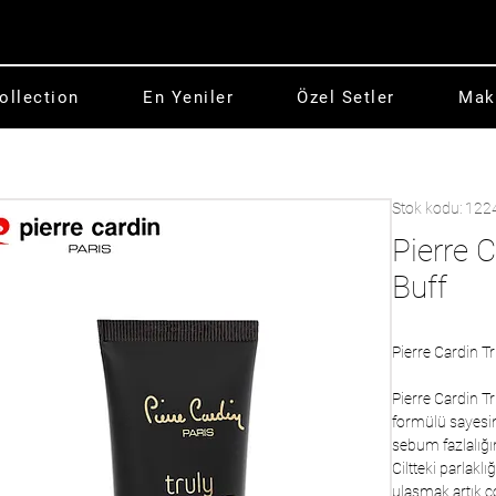
ollection
En Yeniler
Özel Setler
Mak
Stok kodu: 122
Pierre 
Buff
Pierre Cardin T
Pierre Cardin Tr
formülü sayesind
sebum fazlalığın
Ciltteki parlak
ulaşmak artık ç