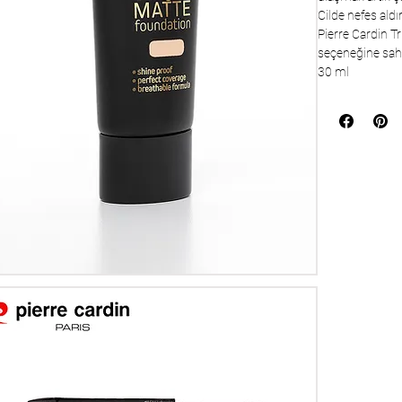
Cilde nefes ald
Pierre Cardin T
seçeneğine sahi
30 ml