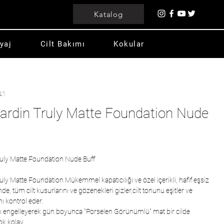
Katalog
yaj
Cilt Bakımı
Kokular
41
Cardin Truly Matte Foundation Nude
ruly Matte Foundation Nude Buff
uly Matte Foundation Mükemmel kapatıcılığı ve özel içerikli, hafif eşsiz
e, tüm cilt kusurlarını ve gözenekleri gizler,cilt tonunu eşitler ve
ı kontrol eder.
lığı engelleyerek gün boyunca "Porselen Görünümlü" mat bir cilde
ok kolay.