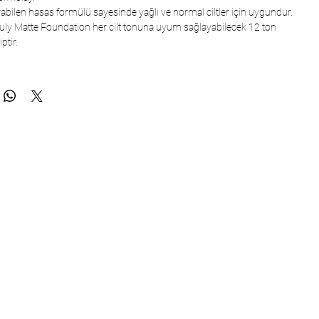
ırabilen hasas formülü sayesinde yağlı ve normal ciltler için uygundur.
ruly Matte Foundation her cilt tonuna uyum sağlayabilecek 12 ton
ptir.