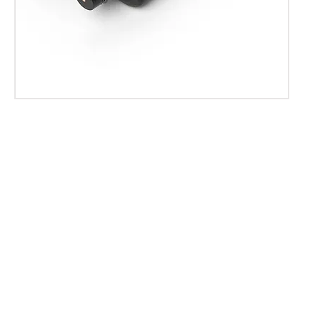
Hakkımızda
Kurumsal
Katalog
Pierre Cardin Cosmetic Collectio
n
Makyaj
Cilt Bakımı
Kokular