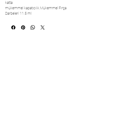
katta
mükemmel kapatıcılık.Mükemmel Fırça
Darbeleri 11.5 ml
İletişim
Çarşıbaşı Kozmetik Tekstil Ltd. Şti. –
Headquarter
Şerifali Mahallesi Kule Sk. No:19/1
34775 Ümraniye – İstanbul / TÜRKİYE
Tel:
+90 216 499 96 96
Tel (İhracat/Export):
+90 530 498 63 08
E-mail:
contact@pierrecardincosmetic.com