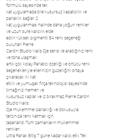
formülü sayesinde tek
kat uygulamada bile kusursuz kapatıcılık ve
parlaklık sağlar. 2
kat uygulanması halinde daha yoğun renkler
ve uzun süre kalıcılık elde
edilir.Yüksek pigmentli 84 renk seçeneği
bulunan Pierre
Cardin Studio Nails Oje serisi ile aradığınız renk
ve tona ulaşmak
artık çok kolay.Parlatıcı özelliği ve örtücü renk
seçenekleriyle ellerinizin güzelliğini ortaya
çıkaracak.İki kat
etkili ve yumuşak fırça teknolojisi sayesinde
tırnağınızı hemen ve
kusursuz kaplar ve iz bırakmaz.Pierre Cardin
Studio Nails
Oje mükemmel parlaklığı ve dokusuyla
tarzınıza renk katmak için
tasarlandı.Tüm zamanların mükemmel
renkleri
Ultra Parlak Bitiş 7 güne kadar kalıcı etki.Tek