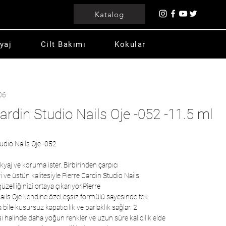
Katalog
yaj
Cilt Bakımı
Kokular
06
Cardin Studio Nails Oje -052 -11.5 ml
tudio Nails Oje -052
kyaj ve koruma ister. Birbirinden çarpıcı
 ve üstün kalitesiyle Pierre Cardin Studio Nails
güzelliğinizi ortaya çıkarıyor.Pierre
ails Oje kendine özel eşsiz formülü sayesinde tek
ile kusursuz kapatıcılık ve parlaklık sağlar. 2
 halinde daha yoğun renkler ve uzun süre kalıcılık elde