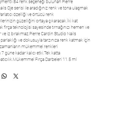
igmentli 84 renk seçeneği bulunan Pierre
ils Oje serisi ile aradığınız renk ve tona ulaşmak
Parlatıcı özelliği ve örtücü renk
llerinizin güzelliğini ortaya çıkaracak.İki kat
k fırça teknolojisi sayesinde tırnağınızı hemen ve
 ve iz bırakmaz.Pierre Cardin Studio Nails
rlaklığı ve dokusuyla tarzınıza renk katmak için
 zamanların mükemmel renkleri
ş 7 güne kadar kalıcı etki.Tek katta
ıcılık.Mükemmel Fırça Darbeleri 11.5 ml