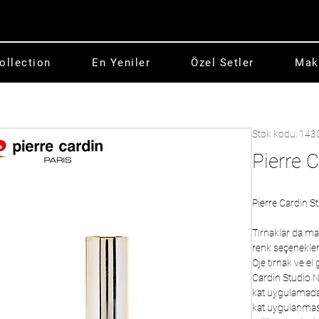
ollection
En Yeniler
Özel Setler
Mak
Stok kodu: 143
Pierre 
Pierre Cardin S
Tırnaklar da ma
renk seçenekleri
Oje tırnak ve el 
Cardin Studio N
kat uygulamada b
kat uygulanması