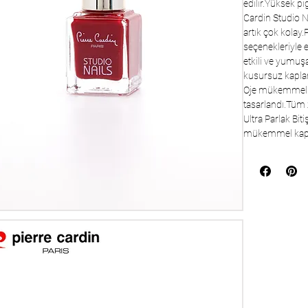
edilir.Yüksek p
Cardin Studio Na
artık çok kolay.
seçenekleriyle e
etkili ve yumuşa
kusursuz kaplar
Oje mükemmel pa
tasarlandı.Tüm
Ultra Parlak Biti
mükemmel kapat