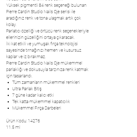
Yüksek pigmentli 84 renk seçeneği bulunan
Pierre Cardin Studio Nails Oje serisi ile
aradığınız renk ve tona ulaşmak artık çok
kolay.
Parlatıcı özelliği ve örtücü renk seçenekleriyle
ellerinizin güzelliğini ortaya çıkaracak.
İki kat etkili ve yumuşak fırça teknolojisi
sayesinde tırnağınızı hemen ve kusursuz
kaplar ve iz bırakmaz.
Pierre Cardin Studio Nails Oje mükemmel
parlaklığı ve dokusuyla tarzınıza renk katmak
için tasarlandı.
Tüm zamanların mükemmel renkleri
Ultra Parlak Bitiş
7 güne kadar kalıcı etki
Tek katta mükemmel kapatıcılık
Mükemmel Fırça Darbeleri
Ürün Kodu: 14276
11.5 ml