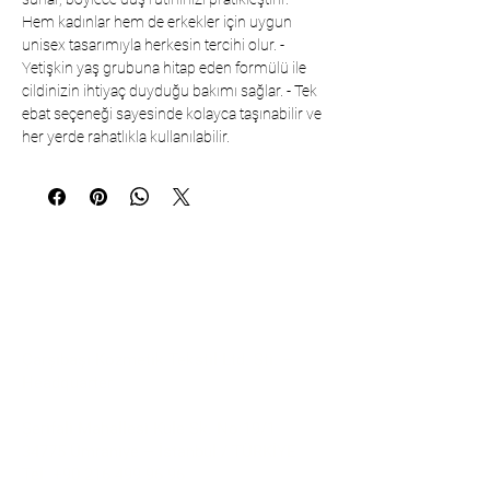
Hem kadınlar hem de erkekler için uygun
unisex tasarımıyla herkesin tercihi olur. -
Yetişkin yaş grubuna hitap eden formülü ile
cildinizin ihtiyaç duyduğu bakımı sağlar. - Tek
ebat seçeneği sayesinde kolayca taşınabilir ve
her yerde rahatlıkla kullanılabilir.
İletişim
Çarşıbaşı Kozmetik Tekstil Ltd. Şti. –
Headquarter
Şerifali Mahallesi Kule Sk. No:19/1
34775 Ümraniye – İstanbul / TÜRKİYE
Tel:
+90 216 499 96 96