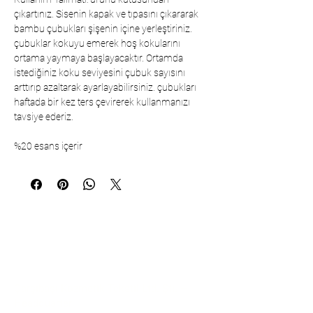
çıkartınız. Sisenin kapak ve tıpasını çıkararak
bambu çubukları şişenin içine yerleştiriniz.
çubuklar kokuyu emerek hoş kokularını
ortama yaymaya başlayacaktır. Ortamda
istediğiniz koku seviyesini çubuk sayısını
arttırıp azaltarak ayarlayabilirsiniz. çubukları
haftada bir kez ters çevirerek kullanmanızı
tavsiye ederiz.
%20 esans içerir
İletişim
Çarşıbaşı Kozmetik Tekstil Ltd. Şti. –
Headquarter