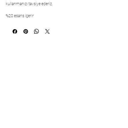
kullanmanızı tavsiye ederiz.
%20 esans içerir
İletişim
Çarşıbaşı Kozmetik Tekstil Ltd. Şti. –
Headquarter
Şerifali Mahallesi Kule Sk. No:19/1
34775 Ümraniye – İstanbul / TÜRKİYE
Tel:
+90 216 499 96 96
Tel (İhracat/Export):
+90 530 498 63 08
E-mail: