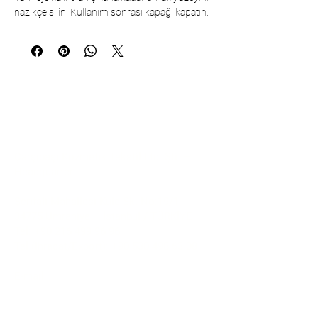
nazikçe silin. Kullanım sonrası kapağı kapatın.
İletişim
Çarşıbaşı Kozmetik Tekstil Ltd. Şti. –
Headquarter
Şerifali Mahallesi Kule Sk. No:19/1
34775 Ümraniye – İstanbul / TÜRKİYE
Tel:
+90 216 499 96 96
Tel (İhracat/Export):
+90 530 498 63 08
E-mail:
contact@pierrecardincosmetic.com