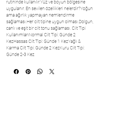
rutininde kullanılır.Yüz ve boyun bölgesine 
uygulanır. En sevilen özellikleri nelerdir?Yoğun 
ama ağırlık yapmayan nemlendirme 
sağlaması.Her cilt tipine uygun olması.Dolgun, 
canlı ve eşit bir cilt tonu sağlaması. Cilt Tipi 
KullanımlarıNormal Cilt Tipi: Günde 2 
KezHassas Cilt Tipi: Günde 1 KezYağlı & 
Karma Cilt Tipi: Günde 2 KezKuru Cilt Tipi: 
Günde 2-3 Kez     
İletişim
Çarşıbaşı Kozmetik Tekstil Ltd. Şti. –
Headquarter
Şerifali Mahallesi Kule Sk. No:19/1