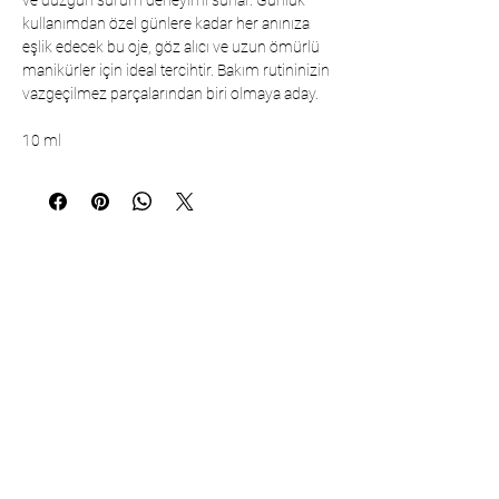
ve düzgün sürüm deneyimi sunar. Günlük
kullanımdan özel günlere kadar her anınıza
eşlik edecek bu oje, göz alıcı ve uzun ömürlü
manikürler için ideal tercihtir. Bakım rutininizin
vazgeçilmez parçalarından biri olmaya aday.
10 ml
İletişim
Çarşıbaşı Kozmetik Tekstil Ltd. Şti. –
Headquarter
Şerifali Mahallesi Kule Sk. No:19/1
34775 Ümraniye – İstanbul / TÜRKİYE
Tel:
+90 216 499 96 96