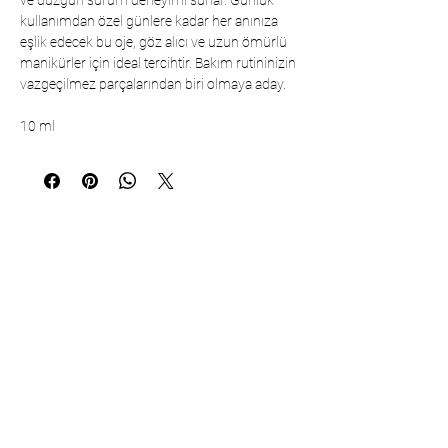
ve düzgün sürüm deneyimi sunar. Günlük
kullanımdan özel günlere kadar her anınıza
eşlik edecek bu oje, göz alıcı ve uzun ömürlü
manikürler için ideal tercihtir. Bakım rutininizin
vazgeçilmez parçalarından biri olmaya aday.
10 ml
İletişim
Çarşıbaşı Kozmetik Tekstil Ltd. Şti. –
Headquarter
Şerifali Mahallesi Kule Sk. No:19/1
34775 Ümraniye – İstanbul / TÜRKİYE
Tel:
+90 216 499 96 96