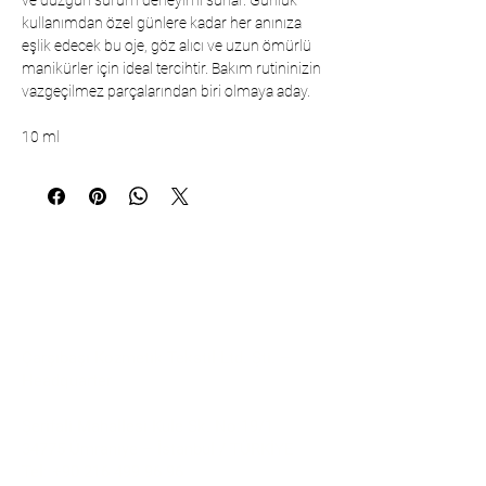
ve düzgün sürüm deneyimi sunar. Günlük
kullanımdan özel günlere kadar her anınıza
eşlik edecek bu oje, göz alıcı ve uzun ömürlü
manikürler için ideal tercihtir. Bakım rutininizin
vazgeçilmez parçalarından biri olmaya aday.
10 ml
İletişim
Çarşıbaşı Kozmetik Tekstil Ltd. Şti. –
Headquarter
Şerifali Mahallesi Kule Sk. No:19/1
34775 Ümraniye – İstanbul / TÜRKİYE
Tel:
+90 216 499 96 96