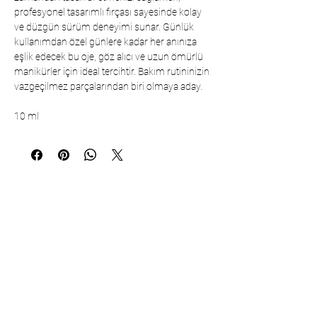
profesyonel tasarımlı fırçası sayesinde kolay
ve düzgün sürüm deneyimi sunar. Günlük
kullanımdan özel günlere kadar her anınıza
eşlik edecek bu oje, göz alıcı ve uzun ömürlü
manikürler için ideal tercihtir. Bakım rutininizin
vazgeçilmez parçalarından biri olmaya aday.
10 ml
İletişim
Çarşıbaşı Kozmetik Tekstil Ltd. Şti. –
Headquarter
Şerifali Mahallesi Kule Sk. No:19/1