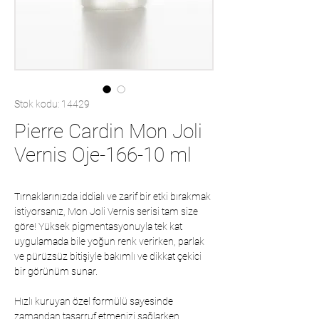
Stok kodu: 14429
Pierre Cardin Mon Joli
Vernis Oje-166-10 ml
Tırnaklarınızda iddialı ve zarif bir etki bırakmak
istiyorsanız, Mon Joli Vernis serisi tam size
göre! Yüksek pigmentasyonuyla tek kat
uygulamada bile yoğun renk verirken, parlak
ve pürüzsüz bitişiyle bakımlı ve dikkat çekici
bir görünüm sunar.
Hızlı kuruyan özel formülü sayesinde
zamandan tasarruf etmenizi sağlarken,