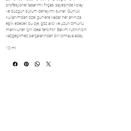
profesyonel tasarımlı fırçası sayesinde kolay
ve düzgün sürüm deneyimi sunar. Günlük
kullanımdan özel günlere kadar her anınıza
eşlik edecek bu oje, göz alıcı ve uzun ömürlü
manikürler için ideal tercihtir. Bakım rutininizin
vazgeçilmez parçalarından biri olmaya aday.
10 ml
İletişim
Çarşıbaşı Kozmetik Tekstil Ltd. Şti. –
Headquarter
Şerifali Mahallesi Kule Sk. No:19/1