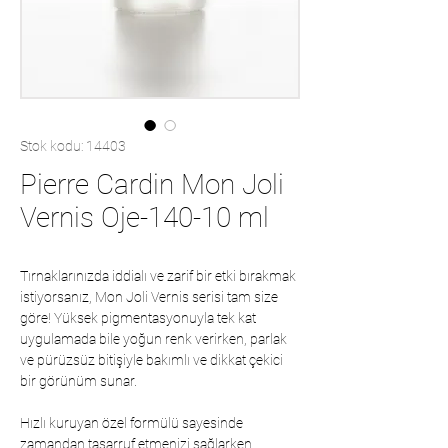
Stok kodu: 14403
Pierre Cardin Mon Joli
Vernis Oje-140-10 ml
Tırnaklarınızda iddialı ve zarif bir etki bırakmak
istiyorsanız, Mon Joli Vernis serisi tam size
göre! Yüksek pigmentasyonuyla tek kat
uygulamada bile yoğun renk verirken, parlak
ve pürüzsüz bitişiyle bakımlı ve dikkat çekici
bir görünüm sunar.
Hızlı kuruyan özel formülü sayesinde
zamandan tasarruf etmenizi sağlarken,