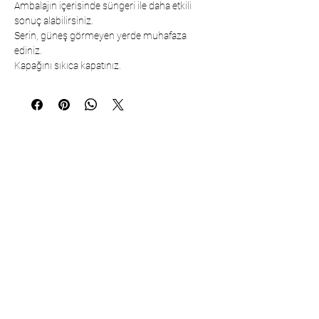
Ambalajın içerisinde süngeri ile daha etkili
sonuç alabilirsiniz.
Serin, güneş görmeyen yerde muhafaza
ediniz.
Kapağını sıkıca kapatınız.
İletişim
Çarşıbaşı Kozmetik Tekstil Ltd. Şti. –
Headquarter
Şerifali Mahallesi Kule Sk. No:19/1
34775 Ümraniye – İstanbul / TÜRKİYE
Tel:
+90 216 499 96 96
Tel (İhracat/Export):
+90 530 498 63 08