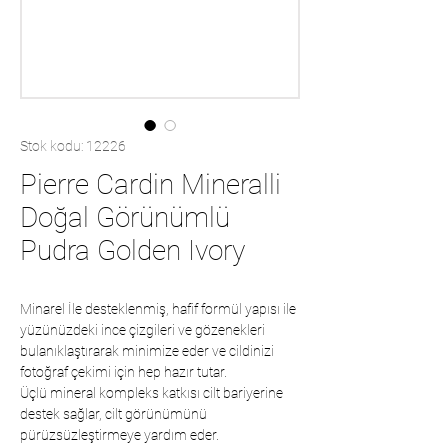
Stok kodu: 12226
Pierre Cardin Mineralli
Doğal Görünümlü
Pudra Golden Ivory
Minarel İle desteklenmiş, hafif formül yapısı ile
yüzünüzdeki ince çizgileri ve gözenekleri
bulanıklaştırarak minimize eder ve cildinizi
fotoğraf çekimi için hep hazır tutar.
Üçlü mineral kompleks katkısı cilt bariyerine
destek sağlar, cilt görünümünü
pürüzsüzleştirmeye yardım eder.