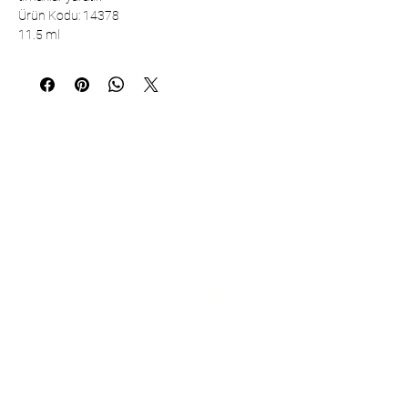
Ürün Kodu: 14378
11.5 ml
İletişim
Çarşıbaşı Kozmetik Tekstil Ltd. Şti. –
Headquarter
Şerifali Mahallesi Kule Sk. No:19/1
34775 Ümraniye – İstanbul / TÜRKİYE
Tel:
+90 216 499 96 96
Tel (İhracat/Export):
+90 530 498 63 08
E-mail:
contact@pierrecardincosmetic.com