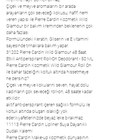
Çiçek ve meyve aromalarını bir arada
arayanların çok seveceği kokusu, hafif, nem
veren yapısı ile Pierre Cardin Kozmetik Wild
Glamour bir bakım kreminden beklenenin çok
daha fazlası
Formülündeki Keratin, Gliserin ve E vitamini
sayesinde tırnaklara bakım yapar.
31202 Pierre Cardin Wild Glamour 48 Saat
Etkili Antiperspirant Roll-On Deodorant - 50 ML
Pierre Cardin Kozmetik Wild Glamour Roll On
ile bahar tazeliğini koltuk altında hissetmeye
ne dersiniz?
Çiçek ve meyve kokularını seven, hayat dolu
kadınların çok seveceği roll-on, 48 saate kadar
etkilidir.
aktif anti-perspirant içeren sağlıklı formülü ile
koltuk altında oluşan ıslaklığı yok
eder,kıyafetlerinizde beyaz leke bırakmaz.
11113 Pierre Cardin Lipliner Suya Dayanıklı
Dudak Kalemi
Pierre Cardin Make-up kozmetik dünyasının