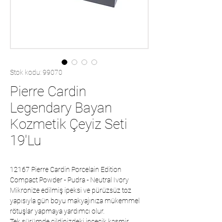
Stok kodu: 99070
Pierre Cardin
Legendary Bayan
Kozmetik Çeyiz Seti
19'Lu
12167 Pierre Cardin Porcelain Edition
Compact Powder - Pudra - Neutral Ivory
Mikronize edilmiş ipeksi ve pürüzsüz toz
yapısıyla gün boyu makyajınıza mükemmel
rötuşlar yapmaya yardımcı olur.
Tek sürümde cildinizdeki incecik kaşmir