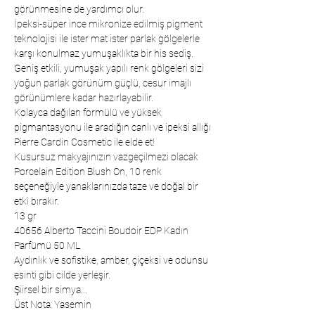
görünmesine de yardımcı olur.
İpeksi-süper ince mikronize edilmiş pigment
teknolojisi ile ister mat ister parlak gölgelerle
karşı konulmaz yumuşaklıkta bir his sediş.
Geniş etkili, yumuşak yapılı renk gölgeleri sizi
yoğun parlak görünüm güçlü, cesur imajlı
görünümlere kadar hazırlayabilir.
Kolayca dağılan formülü ve yüksek
pigmantasyonu ile aradığın canlı ve ipeksi allığı
Pierre Cardin Cosmetic ile elde et!
Kusursuz makyajınızın vazgeçilmezi olacak
Porcelain Edition Blush On, 10 renk
seçeneğiyle yanaklarınızda taze ve doğal bir
etki bırakır.
13 gr
40656 Alberto Taccini Boudoir EDP Kadın
Parfümü 50 ML
Aydınlık ve sofistike, amber, çiçeksi ve odunsu
esinti gibi cilde yerleşir.
Şiirsel bir simya...
Üst Nota: Yasemin