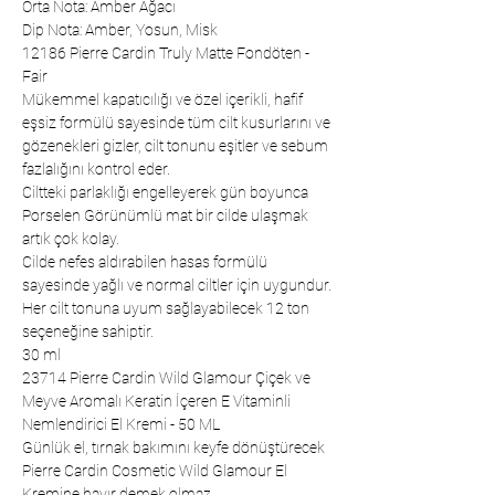
Orta Nota: Amber Ağacı
Dip Nota: Amber, Yosun, Misk
12186 Pierre Cardin Truly Matte Fondöten -
Fair
Mükemmel kapatıcılığı ve özel içerikli, hafif
eşsiz formülü sayesinde tüm cilt kusurlarını ve
gözenekleri gizler, cilt tonunu eşitler ve sebum
fazlalığını kontrol eder.
Ciltteki parlaklığı engelleyerek gün boyunca
Porselen Görünümlü mat bir cilde ulaşmak
artık çok kolay.
Cilde nefes aldırabilen hasas formülü
sayesinde yağlı ve normal ciltler için uygundur.
Her cilt tonuna uyum sağlayabilecek 12 ton
seçeneğine sahiptir.
30 ml
23714 Pierre Cardin Wild Glamour Çiçek ve
Meyve Aromalı Keratin İçeren E Vitaminli
Nemlendirici El Kremi - 50 ML
Günlük el, tırnak bakımını keyfe dönüştürecek
Pierre Cardin Cosmetic Wild Glamour El
Kremine hayır demek olmaz.