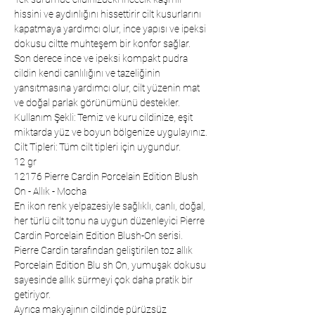
hissini ve aydınlığını hissettirir cilt kusurlarını
kapatmaya yardımcı olur, ince yapısı ve ipeksi
dokusu ciltte muhteşem bir konfor sağlar.
Son derece ince ve ipeksi kompakt pudra
cildin kendi canlılığını ve tazeliğinin
yansıtmasına yardımcı olur, cilt yüzenin mat
ve doğal parlak görünümünü destekler.
Kullanım Şekli: Temiz ve kuru cildinize, eşit
miktarda yüz ve boyun bölgenize uygulayınız.
Cilt Tipleri: Tüm cilt tipleri için uygundur.
12 gr
12176 Pierre Cardin Porcelain Edition Blush
On - Allık - Mocha
En ikon renk yelpazesiyle sağlıklı, canlı, doğal,
her türlü cilt tonu na uygun düzenleyici Pierre
Cardin Porcelain Edition Blush-On serisi.
Pierre Cardin tarafından geliştirilen toz allık
Porcelain Edition Blu sh On, yumuşak dokusu
sayesinde allık sürmeyi çok daha pratik bir
getiriyor.
Ayrıca makyajının cildinde pürüzsüz