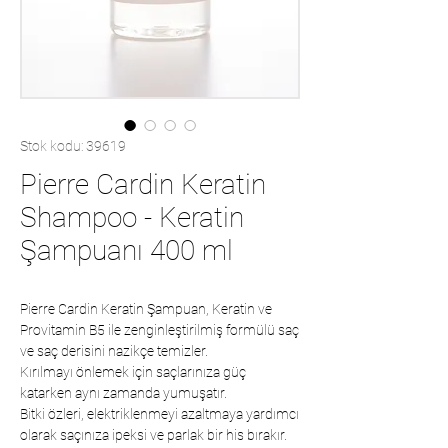
Stok kodu: 39619
Pierre Cardin Keratin
Shampoo - Keratin
Şampuanı 400 ml
Pierre Cardin Keratin Şampuan, Keratin ve
Provitamin B5 ile zenginleştirilmiş formülü saç
ve saç derisini nazikçe temizler.
Kırılmayı önlemek için saçlarınıza güç
katarken aynı zamanda yumuşatır.
Bitki özleri, elektriklenmeyi azaltmaya yardımcı
olarak saçınıza ipeksi ve parlak bir his bırakır.