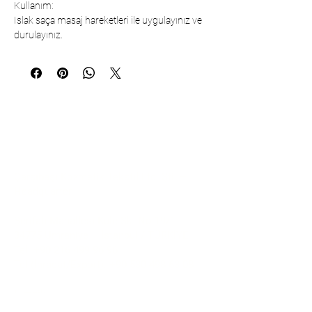
Kullanım:
Islak saça masaj hareketleri ile uygulayınız ve
durulayınız.
İletişim
Çarşıbaşı Kozmetik Tekstil Ltd. Şti. –
Headquarter
Şerifali Mahallesi Kule Sk. No:19/1
34775 Ümraniye – İstanbul / TÜRKİYE
Tel:
+90 216 499 96 96
Tel (İhracat/Export):
+90 530 498 63 08
E-mail:
contact@pierrecardincosmetic.com