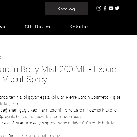
Katalog
yaj
Cilt Bakımı
Kokular
05
Cardin Body Mist 200 ML - Exotic
 Vücut Spreyi
rda, teninizi okşayan eşsiz kokuları Pierre Cardin Cosmetic Kişisel
le keşfedin!
e bağlanan, güçlü kadınların tercihi Pierre Cardin Kozmetik Exotic
preyi ile her zaman tazelik üzerinizde olacak.
lıcılığını arttırmak için spreyi, serinin diğer ürünleri ile birlikte
tediğiniz sıklıkta kullanabilirsiniz.