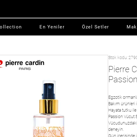
ollection
En Yeniler
Özel Setler
Mak
Stok kodu: 279
Pierre 
Passion
Egzotik ormanla
Bakım ürünleri i
Hayata tutku il
Passion Vücut S
Vücudunuzdaki ka
deneyin.
Gün içerisinde is